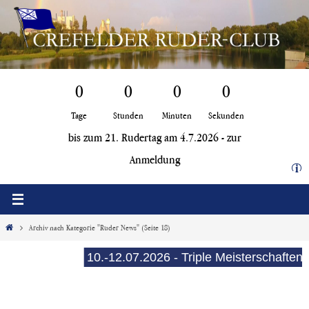
Zum
Inhalt
springen
0
0
0
0
Tage
Stunden
Minuten
Sekunden
bis zum 21. Rudertag am 4.7.2026 -
zur
Anmeldung
i
Start
Archiv nach Kategorie "Ruder News"
(Seite 18)
10.-12.07.2026 - Triple Meisterschaften (E-