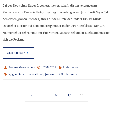
Bei der Deutschen Ruder-Ergometermeisterschaft, die am vergangenen
Wochenende in Essen-Kettwig ausgetragen wurde, gewann Jan Henrik Szymczak
den ersten großen Titel des Jahres für den Crefelder Ruder-Club. Er wurde
Deutscher Meister auf dem Ruderergometer in der U19-Altersklasse. Der CRC-
Männerachter schrammte am Titel vorbei. Mit zwei Sekunden Rückstand mussten
sich die Recken…
WEITERLESEN
Markus Wöstemeyer
02.02.2019
Ruder News
,
,
,
,
Allgemeines
International
Junioren
RBL
Senioren
«
‹
16
17
18