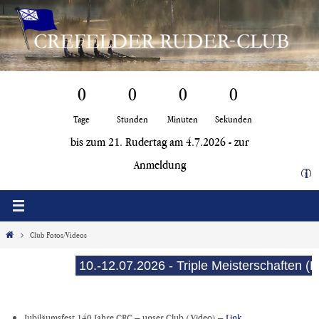
Zum
Inhalt
springen
0
0
0
0
Tage
Stunden
Minuten
Sekunden
bis zum 21. Rudertag am 4.7.2026 -
zur
Anmeldung
i
Start
Club Fotos/Videos
10.-12.07.2026 - Triple Meisterschaften (E
Jubiläumsfest 140 Jahre CRC – unser Club (Video) –
Link