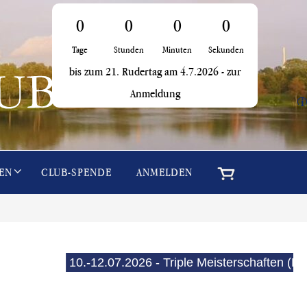
0
0
0
0
Tage
Stunden
Minuten
Sekunden
bis zum 21. Rudertag am 4.7.2026 -
zur
Anmeldung
i
EN
CLUB-SPENDE
ANMELDEN
10.-12.07.2026 - Triple Meisterschaften (E-See