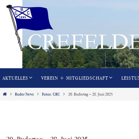
Zum
Inhalt
springen
Zum
AKTUELLES
VEREIN + MITGLIEDSCHAFT
LEISTU
Inhalt
springen
Start
Ruder News
Fotos: CRC
20. Rudertag – 28. Juni 2025
20. Rudertag – 28. Juni 2025