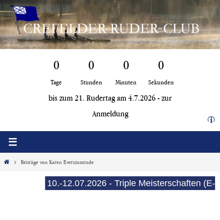
Zum
Inhalt
springen
0
0
0
0
Tage
Stunden
Minuten
Sekunden
bis zum 21. Rudertag am 4.7.2026 -
zur
Anmeldung
i
Start
Beiträge von Karen Everszumrode
10.-12.07.2026 - Triple Meisterschaften (E-S