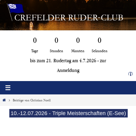
Zum
Inhalt
springen
0
0
0
0
Tage
Stunden
Minuten
Sekunden
bis zum 21. Rudertag am 4.7.2026 -
zur
Anmeldung
i
Start
Beiträge von Christian Noell
10.-12.07.2026 - Triple Meisterschaften (E-See)
1