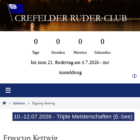
Zum
Inhalt
springen
0
0
0
0
Tage
Stunden
Minuten
Sekunden
bis zum 21. Rudertag am 4.7.2026 -
zur
Anmeldung
i
Start
Galerien
Ergocup Kettwig
10.-12.07.2026 - Triple Meisterschaften (E-See)
15.-1
Ergocup Kettwig