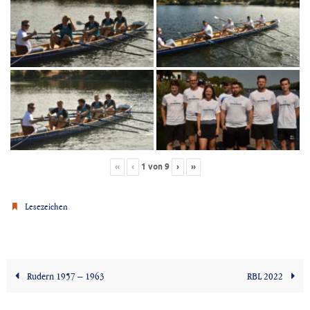
1
von
9
«
‹
›
»
.
Lesezeichen
Rudern 1957 – 1963
RBL 2022