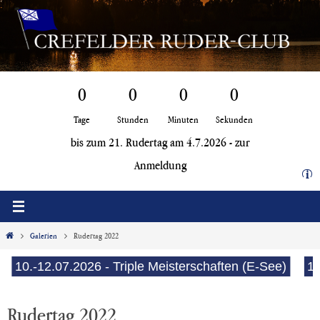
Zum
Inhalt
springen
0
0
0
0
Tage
Stunden
Minuten
Sekunden
bis zum 21. Rudertag am 4.7.2026 -
zur
Anmeldung
i
Start
Galerien
Rudertag 2022
.-12.07.2026 - Triple Meisterschaften (E-See)
15.-19.
Rudertag 2022