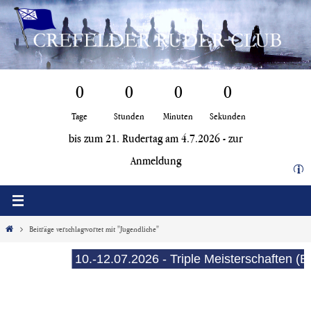
Zum
Inhalt
springen
0
0
0
0
Tage
Stunden
Minuten
Sekunden
bis zum 21. Rudertag am 4.7.2026 -
zur
Anmeldung
i
Start
Beiträge verschlagwortet mit "Jugendliche"
10.-12.07.2026 - Triple Meisterschaften (E-