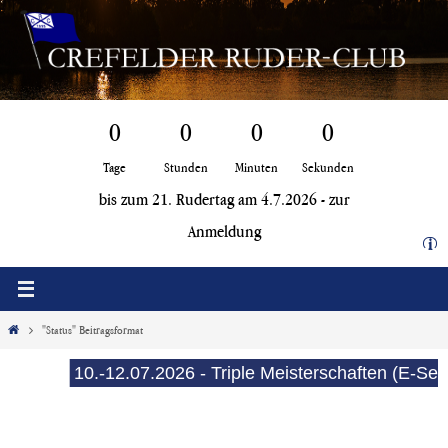
Zum
Inhalt
springen
0
0
0
0
Tage
Stunden
Minuten
Sekunden
bis zum 21. Rudertag am 4.7.2026 -
zur
Anmeldung
i
Start
"Status" Beitragsformat
10.-12.07.2026 - Triple Meisterschaften (E-See)