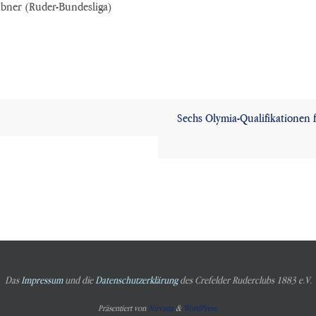
er (Ruder-Bundesliga)
Sechs Olymia-Qualifikationen
Das
Impressum
und die
Datenschutzerklärung
des Crefelder Ruderclubs 1883 e.V.
Präsentiert von
Nirvana
&
WordPress.