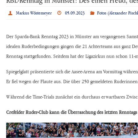
Markus Wöstemeyer
05.09.2023
Fotos (Alexander Pisch
Der Sparda-Bank Renntag 2023 in Münster am vergangenen Samstag
idealen Ruderbedingungen gingen die 21 Achterteams aus ganz Deut
Renntag stattgefunden. Seitdem hat der Ligazirkus nun schon 11-ma
Spiegelglatt präsentierte sich die Aasee-Arena am Vormittag während
Er fiel wegen der Flaute aus. Die über 250 gemeldeten Ruderinn
Während die Time-Trials zunächst ein durchaus erwartbares Zwisc
Crefelder Ruder-Club kann die Überraschung des letzten Renntags (