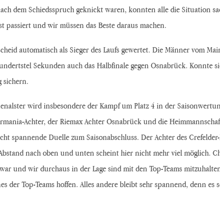
ch dem Schiedsspruch geknickt waren, konnten alle die Situation sac
 ist passiert und wir müssen das Beste daraus machen.
cheid automatisch als Sieger des Laufs gewertet. Die Männer vom Mai
 hundertstel Sekunden auch das Halbfinale gegen Osnabrück. Konnte s
 sichern.
enalster wird insbesondere der Kampf um Platz 4 in der Saisonwert
Germania-Achter, der Riemax Achter Osnabrück und die Heimmannschaf
icht spannende Duelle zum Saisonabschluss. Der Achter des Crefelder
 Abstand nach oben und unten scheint hier nicht mehr viel möglich. Ch
e war und wir durchaus in der Lage sind mit den Top-Teams mitzuhalt
s der Top-Teams hoffen. Alles andere bleibt sehr spannend, denn es sc