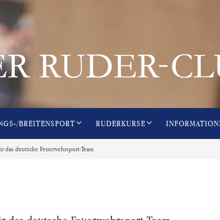
NGS-/BREITENSPORT
RUDERKURSE
INFORMATION
für das deutsche Feuerwehrsport-Team
für das deutsche Feuerwehrsport-Team