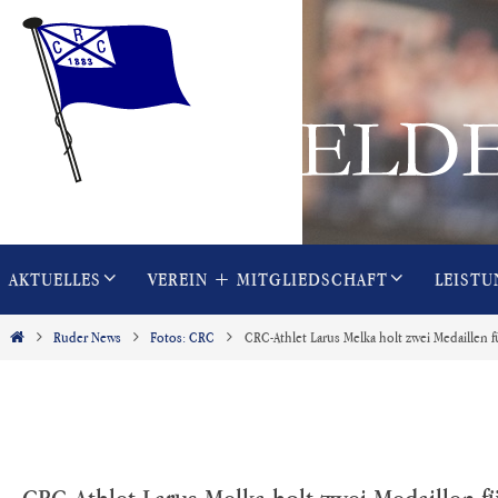
Zum
Inhalt
springen
Zum
AKTUELLES
VEREIN + MITGLIEDSCHAFT
LEISTU
Inhalt
springen
Start
Ruder News
Fotos: CRC
CRC-Athlet Larus Melka holt zwei Medaillen 
CRC-Athlet Larus Melka holt zwei Medaillen 