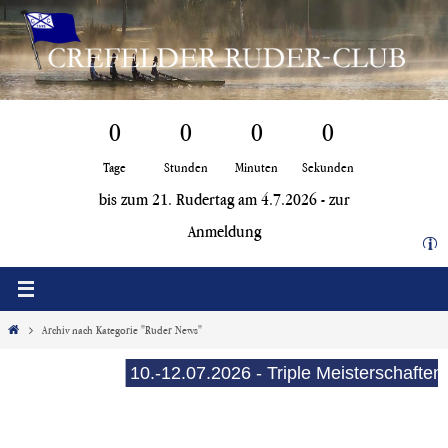
Zum
Inhalt
springen
0
0
0
0
Tage
Stunden
Minuten
Sekunden
bis zum 21. Rudertag am 4.7.2026 -
zur
Anmeldung
i
Start
Archiv nach Kategorie "Ruder News"
10.-12.07.2026 - Triple Meisterschaften (E-See