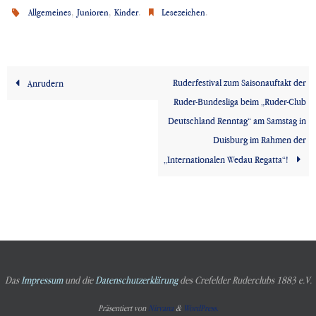
,
,
.
.
Allgemeines
Junioren
Kinder
Lesezeichen
Ruderfestival zum Saisonauftakt der
Anrudern
Ruder-Bundesliga beim „Ruder-Club
Deutschland Renntag“ am Samstag in
Duisburg im Rahmen der
„Internationalen Wedau Regatta“!
Das
Impressum
und die
Datenschutzerklärung
des Crefelder Ruderclubs 1883 e.V.
Präsentiert von
Nirvana
&
WordPress.