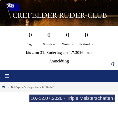
Zum
Inhalt
springen
0
0
0
0
Tage
Stunden
Minuten
Sekunden
bis zum 21. Rudertag am 4.7.2026 -
zur
Anmeldung
i
Start
Beiträge verschlagwortet mit "Kinder"
10.-12.07.2026 - Triple Meisterschaften (E-Se