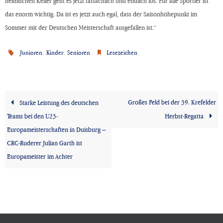
heimischen Keller geht es jetzt tatsächlich und endlich los. Für alle Sportler ist
das enorm wichtig. Da ist es jetzt auch egal, dass der Saisonhöhepunkt im
Sommer mit der Deutschen Meisterschaft ausgefallen ist.“
,
,
.
.
Junioren
Kinder
Senioren
Lesezeichen
Großes Feld bei der 39. Krefelder
Starke Leistung des deutschen
Teams bei den U23-
Herbst-Regatta
Europameisterschaften in Duisburg –
CRC-Ruderer Julian Garth ist
Europameister im Achter