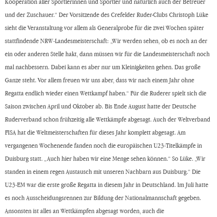
Kooperation aller Sportlerinnen und Sportler und natürlich auch der Betreuer
und der Zuschauer.“ Der Vorsitzende des Crefelder Ruder-Clubs Christoph Lüke
sieht die Veranstaltung vor allem als Generalprobe für die zwei Wochen später
stattfindende NRW-Landesmeisterschaft: „Wir werden sehen, ob es noch an der
ein oder anderen Stelle hakt, dann müssen wir für die Landesmeisterschaft noch
mal nachbessern. Dabei kann es aber nur um Kleinigkeiten gehen. Das große
Ganze steht. Vor allem freuen wir uns aber, dass wir nach einem Jahr ohne
Regatta endlich wieder einen Wettkampf haben.“ Für die Ruderer spielt sich die
Saison zwischen April und Oktober ab. Bis Ende August hatte der Deutsche
Ruderverband schon frühzeitig alle Wettkämpfe abgesagt. Auch der Weltverband
FISA hat die Weltmeisterschaften für dieses Jahr komplett abgesagt. Am
vergangenen Wochenende fanden noch die europäischen U23-Titelkämpfe in
Duisburg statt. „Auch hier haben wir eine Menge sehen können.“ So Lüke. „Wir
standen in einem regen Austausch mit unseren Nachbarn aus Duisburg.“ Die
U23-EM war die erste große Regatta in diesem Jahr in Deutschland. Im Juli hatte
es noch Ausscheidungsrennen zur Bildung der Nationalmannschaft gegeben.
Ansonsten ist alles an Wettkämpfen abgesagt worden, auch die