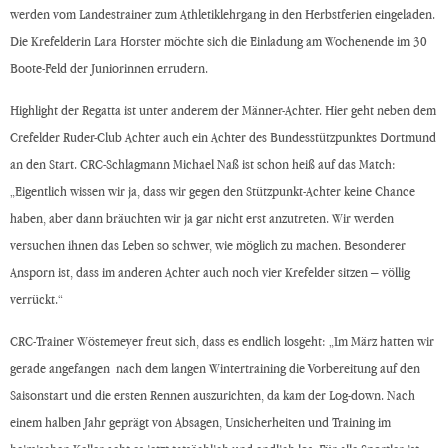
werden vom Landestrainer zum Athletiklehrgang in den Herbstferien eingeladen.
Die Krefelderin Lara Horster möchte sich die Einladung am Wochenende im 30
Boote-Feld der Juniorinnen errudern.
Highlight der Regatta ist unter anderem der Männer-Achter. Hier geht neben dem
Crefelder Ruder-Club Achter auch ein Achter des Bundesstützpunktes Dortmund
an den Start. CRC-Schlagmann Michael Naß ist schon heiß auf das Match:
„Eigentlich wissen wir ja, dass wir gegen den Stützpunkt-Achter keine Chance
haben, aber dann bräuchten wir ja gar nicht erst anzutreten. Wir werden
versuchen ihnen das Leben so schwer, wie möglich zu machen. Besonderer
Ansporn ist, dass im anderen Achter auch noch vier Krefelder sitzen – völlig
verrückt.“
CRC-Trainer Wöstemeyer freut sich, dass es endlich losgeht: „Im März hatten wir
gerade angefangen nach dem langen Wintertraining die Vorbereitung auf den
Saisonstart und die ersten Rennen auszurichten, da kam der Log-down. Nach
einem halben Jahr geprägt von Absagen, Unsicherheiten und Training im