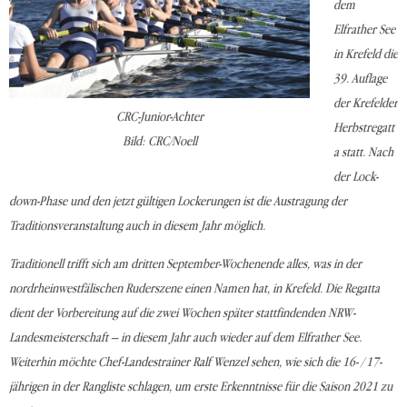
dem
Elfrather See
in Krefeld die
39. Auflage
der Krefelder
CRC-Junior-Achter
Herbstregatt
Bild: CRC/Noell
a statt. Nach
der Lock-
down-Phase und den jetzt gültigen Lockerungen ist die Austragung der
Traditionsveranstaltung auch in diesem Jahr möglich.
Traditionell trifft sich am dritten September-Wochenende alles, was in der
nordrheinwestfälischen Ruderszene einen Namen hat, in Krefeld. Die Regatta
dient der Vorbereitung auf die zwei Wochen später stattfindenden NRW-
Landesmeisterschaft – in diesem Jahr auch wieder auf dem Elfrather See.
Weiterhin möchte Chef-Landestrainer Ralf Wenzel sehen, wie sich die 16- / 17-
jährigen in der Rangliste schlagen, um erste Erkenntnisse für die Saison 2021 zu