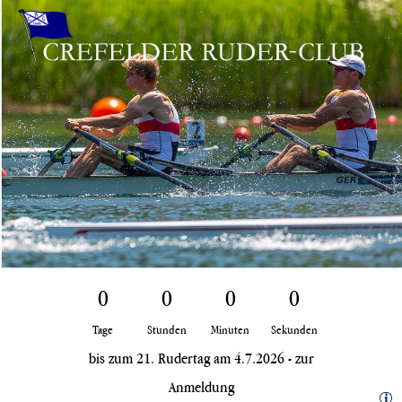
Zum
Inhalt
springen
0
0
0
0
Tage
Stunden
Minuten
Sekunden
bis zum 21. Rudertag am 4.7.2026 -
zur
Anmeldung
i