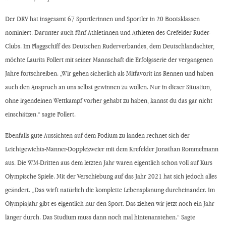
Der DRV hat insgesamt 67 Sportlerinnen und Sportler in 20 Bootsklassen
nominiert. Darunter auch fünf Athletinnen und Athleten des Crefelder Ruder-
Clubs. Im Flaggschiff des Deutschen Ruderverbandes, dem Deutschlandachter,
möchte Laurits Follert mit seiner Mannschaft die Erfolgsserie der vergangenen
Jahre fortschreiben. „Wir gehen sicherlich als Mitfavorit ins Rennen und haben
auch den Anspruch an uns selbst gewinnen zu wollen. Nur in dieser Situation,
ohne irgendeinen Wettkampf vorher gehabt zu haben, kannst du das gar nicht
einschätzen.“ sagte Follert.
Ebenfalls gute Aussichten auf dem Podium zu landen rechnet sich der
Leichtgewichts-Männer-Dopplezweier mit dem Krefelder Jonathan Rommelmann
aus. Die WM-Dritten aus dem letzten Jahr waren eigentlich schon voll auf Kurs
Olympische Spiele. Mit der Verschiebung auf das Jahr 2021 hat sich jedoch alles
geändert. „Das wirft natürlich die komplette Lebensplanung durcheinander. Im
Olympiajahr gibt es eigentlich nur den Sport. Das ziehen wir jetzt noch ein Jahr
länger durch. Das Studium muss dann noch mal hintenanstehen.“ Sagte