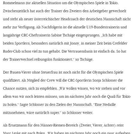
Rommelmann zur aktuellen Situation um die Olympischen Spiele in Tokio.
Zwischenzeitlich hat auch der Trainer des Zweiers den Arbeitgeber gewechselt
und steht als neuer österreichischer Headcoach der deutschen Mannschaft nicht
mehr zur Verfügung. Als Nachfolgerin ist die aktuelle U19-Bundestrainerin und
langjährige CRC-Cheftrainerin Sabine Tschäge eingesprungen. „Ich habe mit
beiden Sportlern, besonders natürlich mit Jonny, in meiner Zeit beim Crefelder
Ruder-Club schon viel zu tun gehabt. Die Vertrauensbasis ist einfach da. So hat
der Trainerwechsel reibungslos funktioniert.“ so Tschäge.
Der Frauen-Vierer ohne Steuerfrau ist noch nicht für die Olympischen Spiele
qualifiziert. Als Mitglied der Crew will die CRC-Sportlerin Sonja Schlosser die
Chance nutzen, sich zu empfehlen. „Wir wollen wissen, wo wir stehen und vor
allem was wir noch leisten müssen, um im nächsten Jahr noch die Quali für Tokio
zu holen.“ Sagte Schlosser zu den Zielen der Mannschaft. “Eine Medaille
mitzunehmen, wäre natürlich super.“ so Schlosser weiter.
Als Ersatzmann für den Männer-Riemen-Bereich (Zweier, Vierer, Achter) reist
Marc Leske mit nach Polen. „Wir haben im nächsten Jahr noch ein paar Aufgaben