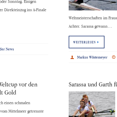
oder Sonntag. Einigen
r Direkteinzug ins A-Finale
Weltmeisterschaften im Fra
Achter. Sarassa gewann…
WEITERLESEN
der News
Markus Wöstemeyer
Weltcup vor den
Sarassa und Garth fü
lt Gold
ch einen schmalen
 vom Mittelmeer getrennte