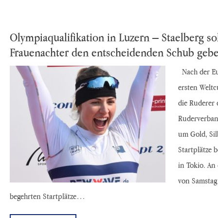
Olympiaqualifikation in Luzern – Staelberg so
Frauenachter den entscheidenden Schub geb
Nach der Eu
ersten Weltc
die Ruderer
Ruderverband
um Gold, Si
Startplätze 
in Tokio. A
von Samstag 
begehrten Startplätze…