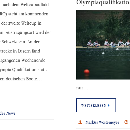
Olympiaqualifikatio
 nach dem Weltcupauftakt
CRO) steht am kommenden
der zweite Weltcup in
an. Austragungsort wird der
r Schweiz sein. An der
trecke in Luzern fand
vergangenen Wochenende
ympia-Qualifikation statt.
erten deutschen Boote…
nur…
WEITERLESEN
der News
Markus Wöstemeyer