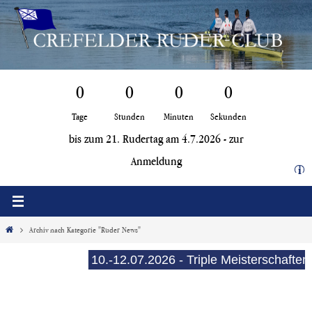
Zum
Inhalt
springen
0
0
0
0
Tage
Stunden
Minuten
Sekunden
bis zum 21. Rudertag am 4.7.2026 -
zur
Anmeldung
i
Start
Archiv nach Kategorie "Ruder News"
10.-12.07.2026 - Triple Meisterschaften (E-See