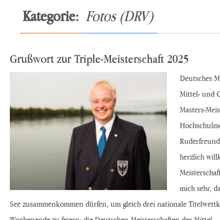
Kategorie:
Fotos (DRV)
Grußwort zur Triple-Meisterschaft 2025
Deutsches Me
Mittel- und 
Masters-Mei
Hochschulmei
Ruderfreund
herzlich wil
Meisterschaft
mich sehr, d
See zusammenkommen dürfen, um gleich drei nationale Titelwett
Wochenende zu feiern: die Deutschen Meisterschaften der Mittel-