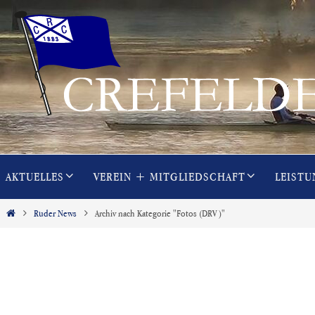
Zum
Inhalt
springen
Zum
AKTUELLES
VEREIN + MITGLIEDSCHAFT
LEISTU
Inhalt
springen
Start
Ruder News
Archiv nach Kategorie "Fotos (DRV)"