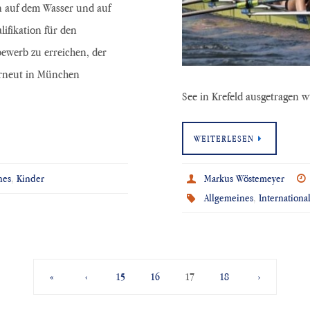
 auf dem Wasser und auf
lifikation für den
ewerb zu erreichen, der
erneut in München
See in Krefeld ausgetragen
WEITERLESEN
nes
,
Kinder
Markus Wöstemeyer
Allgemeines
,
Internationa
«
‹
15
16
17
18
›