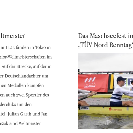
ltmeister
Das Maschseefest i
„TÜV Nord Renntag“
um 11.8. fanden in Tokio in
nior-Weltmeisterschaften im
 Auf der Strecke, auf der in
der Deutschlandachter um
chen Medaillen kämpfen
en auch zwei Sportler des
uderclubs um den
itel. Julian Garth und Jan
czak sind Weltmeister