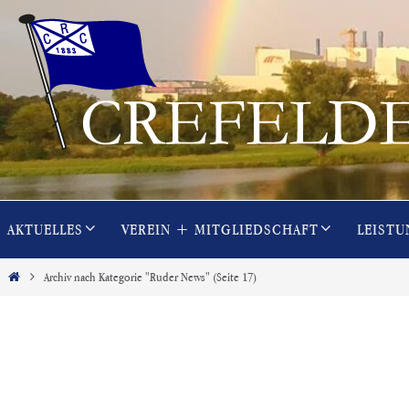
Zum
Inhalt
springen
Zum
AKTUELLES
VEREIN + MITGLIEDSCHAFT
LEISTU
Inhalt
springen
Start
Archiv nach Kategorie "Ruder News"
(Seite 17)