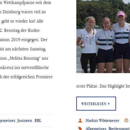
 Wettkampfpause seit dem
in Duisburg waren viel zu
 geht es wieder los! Alle
2. Renntag der Ruder-
aison 2019 entgegen. Der
eist am nächsten Samstag,
 zum „Melitta Renntag“ ans
nkreuz ins ostwestfälische
 der erfolgreichen Premiere
erste Plätze. Das Highlight l
WEITERLESEN
lgemeines
,
Junioren
,
RBL
Markus Wöstemeyer
Allgemeines
,
Breitensport