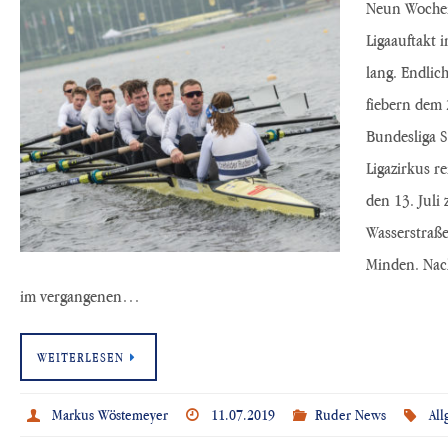
Neun Wochen
Ligaauftakt 
lang. Endlich
fiebern dem 
Bundesliga S
Ligazirkus r
den 13. Juli
Wasserstraße
Minden. Nach
im vergangenen…
WEITERLESEN
Markus Wöstemeyer
11.07.2019
Ruder News
Al