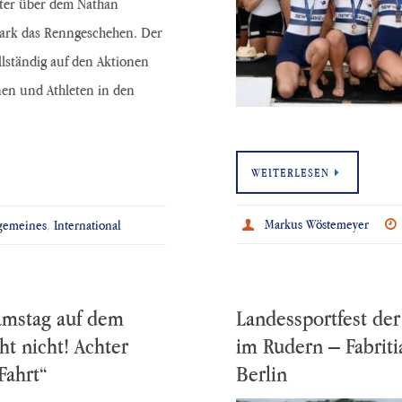
ter über dem Nathan
ark das Renngeschehen. Der
llständig auf den Aktionen
nen und Athleten in den
WEITERLESEN
Markus Wöstemeyer
lgemeines
,
International
amstag auf dem
Landessportfest der
t nicht! Achter
im Rudern – Fabrit
Fahrt“
Berlin