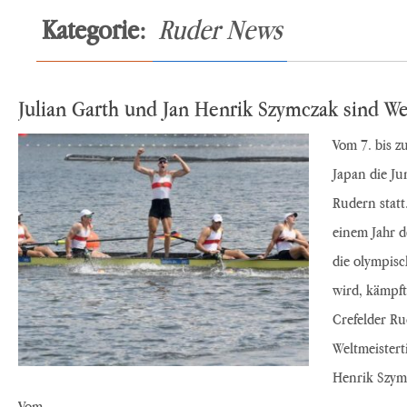
Kategorie:
Ruder News
Julian Garth und Jan Henrik Szymczak sind We
Vom 7. bis z
Japan die Ju
Rudern statt.
einem Jahr 
die olympis
wird, kämpft
Crefelder R
Weltmeistert
Henrik Szym
Vom…