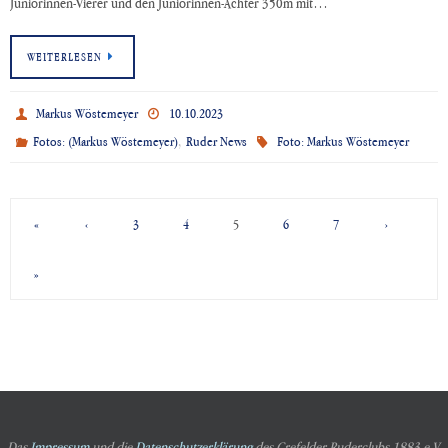
Juniorinnen-Vierer und den Juniorinnen-Achter 350m mit…
WEITERLESEN
Markus Wöstemeyer
10.10.2023
,
Fotos: (Markus Wöstemeyer)
Ruder News
Foto: Markus Wöstemeyer
«
‹
3
4
5
6
7
›
»
Das
Impressum
und die
Datenschutzerklärung
des Crefelder Ruderclubs 1883 e.V.