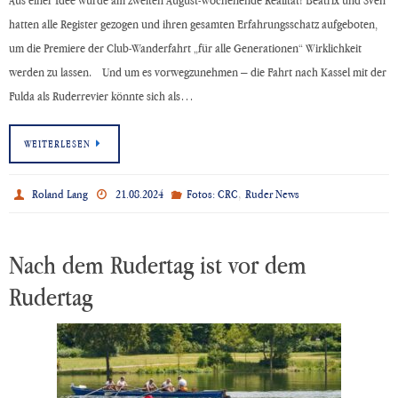
Aus einer Idee wurde am zweiten August-Wochenende Realität! Beatrix und Sven
hatten alle Register gezogen und ihren gesamten Erfahrungsschatz aufgeboten,
um die Premiere der Club-Wanderfahrt „für alle Generationen“ Wirklichkeit
werden zu lassen. Und um es vorwegzunehmen – die Fahrt nach Kassel mit der
Fulda als Ruderrevier könnte sich als…
WEITERLESEN
,
Roland Lang
21.08.2024
Fotos: CRC
Ruder News
Nach dem Rudertag ist vor dem
Rudertag