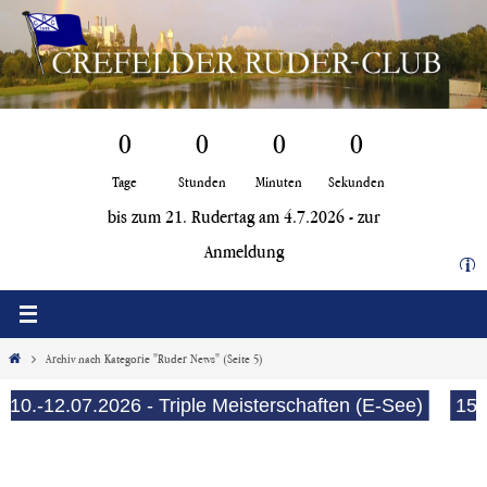
Zum
Inhalt
springen
0
0
0
0
Tage
Stunden
Minuten
Sekunden
bis zum 21. Rudertag am 4.7.2026 -
zur
Anmeldung
i
Start
Archiv nach Kategorie "Ruder News"
(Seite 5)
.07.2026 - Triple Meisterschaften (E-See)
15.-19.07.