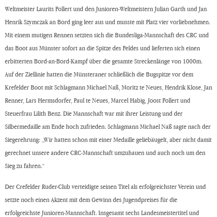
Weltmeister Laurits Follert und den Junioren-Weltmeistern Julian Garth und Jan
Henrik Szymczak an Bord ging leer aus und musste mit Platz vier vorliebnehmen.
Mit einem mutigen Rennen setzten sich die Bundesliga-Mannschaft des CRC und
das Boot aus Münster sofort an die Spitze des Feldes und lieferten sich einen
erbitterten Bord-an-Bord-Kampf über die gesamte Streckenlänge von 1000m.
Auf der Ziellinie hatten die Münsteraner schließlich die Bugspitze vor dem
Krefelder Boot mit Schlagmann Michael Naß, Moritz te Neues, Hendrik Klose, Jan
Renner, Lars Hermsdorfer, Paul te Neues, Marcel Habig, Joost Follert und
Steuerfrau Lilith Benz. Die Mannschaft war mit ihrer Leistung und der
Silbermedaille am Ende hoch zufrieden. Schlagmann Michael Naß sagte nach der
Siegerehrung: „Wir hatten schon mit einer Medaille geliebäugelt, aber nicht damit
gerechnet unsere andere CRC-Mannschaft umzuhauen und auch noch um den
Sieg zu fahren.“
Der Crefelder Ruder-Club verteidigte seinen Titel als erfolgreichster Verein und
setzte noch einen Akzent mit dem Gewinn des Jugendpreises für die
erfolgreichste Junioren-Mannschaft. Insgesamt sechs Landesmeistertitel und