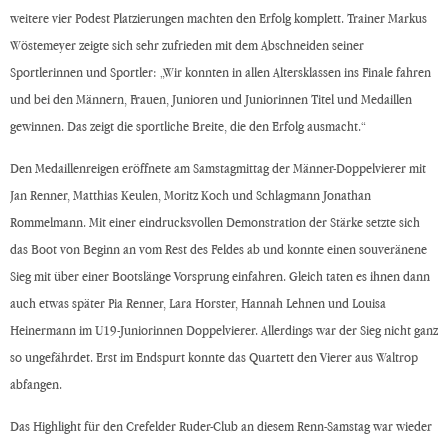
weitere vier Podest Platzierungen machten den Erfolg komplett. Trainer Markus
Wöstemeyer zeigte sich sehr zufrieden mit dem Abschneiden seiner
Sportlerinnen und Sportler: „Wir konnten in allen Altersklassen ins Finale fahren
und bei den Männern, Frauen, Junioren und Juniorinnen Titel und Medaillen
gewinnen. Das zeigt die sportliche Breite, die den Erfolg ausmacht.“
Den Medaillenreigen eröffnete am Samstagmittag der Männer-Doppelvierer mit
Jan Renner, Matthias Keulen, Moritz Koch und Schlagmann Jonathan
Rommelmann. Mit einer eindrucksvollen Demonstration der Stärke setzte sich
das Boot von Beginn an vom Rest des Feldes ab und konnte einen souveränene
Sieg mit über einer Bootslänge Vorsprung einfahren. Gleich taten es ihnen dann
auch etwas später Pia Renner, Lara Horster, Hannah Lehnen und Louisa
Heinermann im U19-Juniorinnen Doppelvierer. Allerdings war der Sieg nicht ganz
so ungefährdet. Erst im Endspurt konnte das Quartett den Vierer aus Waltrop
abfangen.
Das Highlight für den Crefelder Ruder-Club an diesem Renn-Samstag war wieder