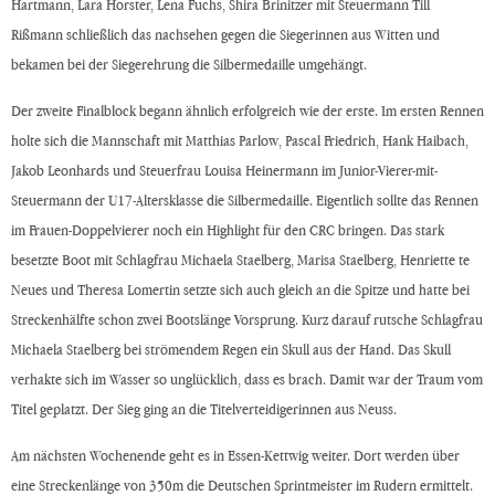
Hartmann, Lara Horster, Lena Fuchs, Shira Brinitzer mit Steuermann Till
Rißmann schließlich das nachsehen gegen die Siegerinnen aus Witten und
bekamen bei der Siegerehrung die Silbermedaille umgehängt.
Der zweite Finalblock begann ähnlich erfolgreich wie der erste. Im ersten Rennen
holte sich die Mannschaft mit Matthias Parlow, Pascal Friedrich, Hank Haibach,
Jakob Leonhards und Steuerfrau Louisa Heinermann im Junior-Vierer-mit-
Steuermann der U17-Altersklasse die Silbermedaille. Eigentlich sollte das Rennen
im Frauen-Doppelvierer noch ein Highlight für den CRC bringen. Das stark
besetzte Boot mit Schlagfrau Michaela Staelberg, Marisa Staelberg, Henriette te
Neues und Theresa Lomertin setzte sich auch gleich an die Spitze und hatte bei
Streckenhälfte schon zwei Bootslänge Vorsprung. Kurz darauf rutsche Schlagfrau
Michaela Staelberg bei strömendem Regen ein Skull aus der Hand. Das Skull
verhakte sich im Wasser so unglücklich, dass es brach. Damit war der Traum vom
Titel geplatzt. Der Sieg ging an die Titelverteidigerinnen aus Neuss.
Am nächsten Wochenende geht es in Essen-Kettwig weiter. Dort werden über
eine Streckenlänge von 350m die Deutschen Sprintmeister im Rudern ermittelt.