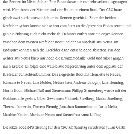
das Rennen im Mixed-Achter. Eine Bootsklasse, die nur sehr selten ausgetragen
wird. Hier sitzen vier Männer und vier Frauen in einem Boot. Der CRC hatte
gleich zwei stark besetzte Achter ins Rennen geschickt. Einer der beiden
Krefelder Achter konnte sich schon vom Start an die Spitze des Feldes setzen und
gab die Führung auch nicht mehr ab. Dahinter entbrannte ein enges Rennen
zwischen dem zweiten Krefelder Boot und der Mannschaft aus Neuss. Im
Endspurt konnten sich die Krefelder dann entscheidend absetzen. Für den
Achter aus Neuss blieb nur noch die Bronzemedaille. Gold und Silber gingen
nach Krefeld. Es folgte eine weiß-blaue Siegerehrung unter dem Applaus der
Krefelder Schlachtenbummler. Das siegreiche Boot mit Henriette te Neues,
Johanna te Neues, Lina Mölder, Melissa Isen, Andreas Baloghy, Lars Henning,
Moritz Koch, Michael Naß und Steuermann Philipp Grunenberg wurde mit der
Goldmedaille geehrt. Silber Gewannen Michaela Staelberg, Marisa Staelberg,
Theresa Lomertin, Theresa Pfennig, Jonathan Rommelmann, Larus Melka,
Matthias Keulen, Moritz te Neues und Steuerfrau Anna Lülfing.
Die letzte Podest-Platzierung für den CRC am Samstag erruderten Julian Garth,