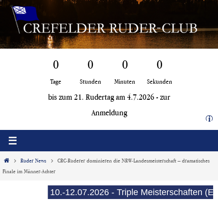
Zum
Inhalt
springen
0
0
0
0
Tage
Stunden
Minuten
Sekunden
bis zum 21. Rudertag am 4.7.2026 -
zur
Anmeldung
i
Start
Ruder News
CRC-Ruderer dominieren die NRW-Landesmeisterschaft – dramatisches
Finale im Männer-Achter
10.-12.07.2026 - Triple Meisterschaften (E-Se