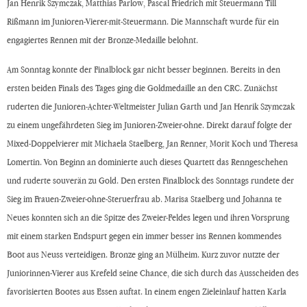
Jan Henrik Szymczak, Matthias Parlow, Pascal Friedrich mit Steuermann Till
Rißmann im Junioren-Vierer-mit-Steuermann. Die Mannschaft wurde für ein
engagiertes Rennen mit der Bronze-Medaille belohnt.
Am Sonntag konnte der Finalblock gar nicht besser beginnen. Bereits in den
ersten beiden Finals des Tages ging die Goldmedaille an den CRC. Zunächst
ruderten die Junioren-Achter-Weltmeister Julian Garth und Jan Henrik Szymczak
zu einem ungefährdeten Sieg im Junioren-Zweier-ohne. Direkt darauf folgte der
Mixed-Doppelvierer mit Michaela Staelberg, Jan Renner, Morit Koch und Theresa
Lomertin. Von Beginn an dominierte auch dieses Quartett das Renngeschehen
und ruderte souverän zu Gold. Den ersten Finalblock des Sonntags rundete der
Sieg im Frauen-Zweier-ohne-Steruerfrau ab. Marisa Staelberg und Johanna te
Neues konnten sich an die Spitze des Zweier-Feldes legen und ihren Vorsprung
mit einem starken Endspurt gegen ein immer besser ins Rennen kommendes
Boot aus Neuss verteidigen. Bronze ging an Mülheim. Kurz zuvor nutzte der
Juniorinnen-Vierer aus Krefeld seine Chance, die sich durch das Ausscheiden des
favorisierten Bootes aus Essen auftat. In einem engen Zieleinlauf hatten Karla