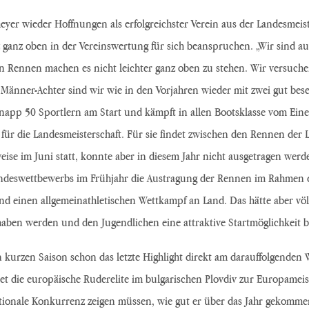
yer wieder Hoffnungen als erfolgreichster Verein aus der Landesmeist
 ganz oben in der Vereinswertung für sich beanspruchen. „Wir sind auc
Rennen machen es nicht leichter ganz oben zu stehen. Wir versuchen im
m Männer-Achter sind wir wie in den Vorjahren wieder mit zwei gut bes
napp 50 Sportlern am Start und kämpft in allen Bootsklasse vom Ein
 für die Landesmeisterschaft. Für sie findet zwischen den Rennen der L
rweise im Juni statt, konnte aber in diesem Jahr nicht ausgetragen w
andeswettbewerbs im Frühjahr die Austragung der Rennen im Rahmen de
 einen allgemeinathletischen Wettkampf an Land. Das hätte aber völl
aben werden und den Jugendlichen eine attraktive Startmöglichkeit b
 kurzen Saison schon das letzte Highlight direkt am darauffolgenden 
et die europäische Ruderelite im bulgarischen Plovdiv zur Europameis
nationale Konkurrenz zeigen müssen, wie gut er über das Jahr gekomme