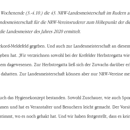
Wochenende (3.-4.10.) die 43. NRW-Landesmeisterschaft im Rudern a
desmeisterschaft für die NRW-Vereinsruderer zum Höhepunkt der diesj
e Landesmeister des Jahres 2020 ermittelt.
Rekord-Meldefeld gegeben. Und auch zur Landesmeisterschaft an diesem
geben hat. „Wir verzeichnen sowohl bei der Krefelder Herbstregatta wi
llem dagewesenen. Zur Herbstregatta ließ sich der Zuwachs darüber erkl
t dahatten. Zur Landesmeisterschaft können aber nur NRW-Vereine mel
uch das Hygienekonzept bestanden. Sowohl Zuschauer, wie auch Sportl
en und hat es Veranstalter und Besuchern leicht gemacht. Der Vorsit
stimmt, wo es noch gehakt hat. Und wir haben festgestellt, dass es ke