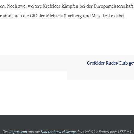
rden. Noch zwei weitere Krefelder kämpfen bei der Europameistersch
te sind auch die CRC-ler Michaela Staelberg und Marc Leske dabei.
Crefelder Ruder-Club gew
Das
Impressum
und die
Datenschutzerklärung
des Crefelder Ruderclubs 1883 e.V.