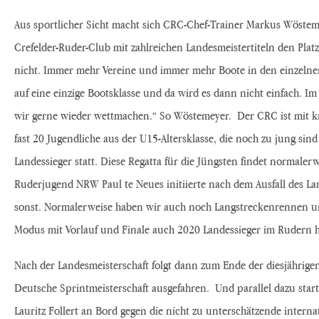
Aus sportlicher Sicht macht sich CRC-Chef-Trainer Markus Wösteme
Crefelder-Ruder-Club mit zahlreichen Landesmeistertiteln den Platz
nicht. Immer mehr Vereine und immer mehr Boote in den einzelnen 
auf eine einzige Bootsklasse und da wird es dann nicht einfach. I
wir gerne wieder wettmachen.“ So Wöstemeyer. Der CRC ist mit k
fast 20 Jugendliche aus der U15-Altersklasse, die noch zu jung sind
Landessieger statt. Diese Regatta für die Jüngsten findet normale
Ruderjugend NRW Paul te Neues initiierte nach dem Ausfall des L
sonst. Normalerweise haben wir auch noch Langstreckenrennen und
Modus mit Vorlauf und Finale auch 2020 Landessieger im Rudern h
Nach der Landesmeisterschaft folgt dann zum Ende der diesjährigen
Deutsche Sprintmeisterschaft ausgefahren. Und parallel dazu start
Lauritz Follert an Bord gegen die nicht zu unterschätzende inter