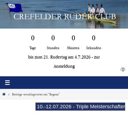
Zum
Inhalt
springen
0
0
0
0
Tage
Stunden
Minuten
Sekunden
bis zum 21. Rudertag am 4.7.2026 -
zur
Anmeldung
i
Start
Beiträge verschlagwortet mit "Regatta"
10.-12.07.2026 - Triple Meisterschaften (E