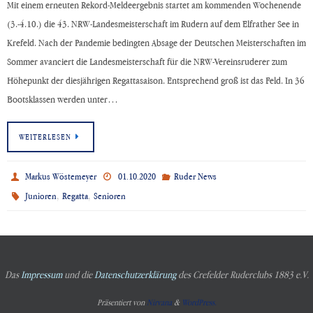
Mit einem erneuten Rekord-Meldeergebnis startet am kommenden Wochenende
(3.-4.10.) die 43. NRW-Landesmeisterschaft im Rudern auf dem Elfrather See in
Krefeld. Nach der Pandemie bedingten Absage der Deutschen Meisterschaften im
Sommer avanciert die Landesmeisterschaft für die NRW-Vereinsruderer zum
Höhepunkt der diesjährigen Regattasaison. Entsprechend groß ist das Feld. In 36
Bootsklassen werden unter…
WEITERLESEN
Markus Wöstemeyer
01.10.2020
Ruder News
,
,
Junioren
Regatta
Senioren
Das
Impressum
und die
Datenschutzerklärung
des Crefelder Ruderclubs 1883 e.V.
Präsentiert von
Nirvana
&
WordPress.