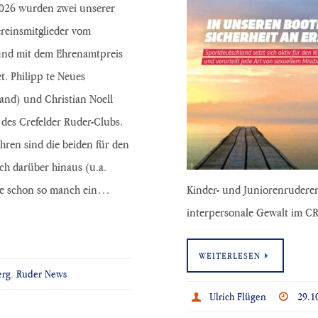
26 wurden zwei unserer
Vereinsmitglieder vom
und mit dem Ehrenamtpreis
t. Philipp te Neues
and) und Christian Noell
des Crefelder Ruder-Clubs.
ahren sind die beiden für den
h darüber hinaus (u.a.
äre schon so manch ein…
Kinder- und Juniorenrudere
interpersonale Gewalt im C
WEITERLESEN
erg
,
Ruder News
Ulrich Flügen
29.1