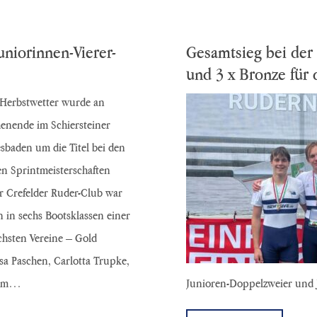
uniorinnen-Vierer-
Gesamtsieg bei der 
und 3 x Bronze für 
 Herbstwetter wurde an
enende im Schiersteiner
sbaden um die Titel bei den
n Sprintmeisterschaften
r Crefelder Ruder-Club war
n in sechs Bootsklassen einer
ichsten Vereine – Gold
a Paschen, Carlotta Trupke,
z im…
Junioren-Doppelzweier und