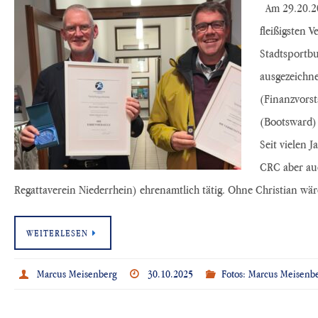
Am 29.20.20
fleißigsten 
Stadtsportb
ausgezeichne
(Finanzvorst
(Bootsward) 
Seit vielen J
CRC aber auc
Regattaverein Niederrhein) ehrenamtlich tätig. Ohne Christian w
WEITERLESEN
Marcus Meisenberg
30.10.2025
Fotos: Marcus Meisenb