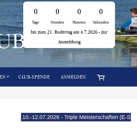
0
0
0
0
Tage
Stunden
Minuten
Sekunden
bis zum 21. Rudertag am 4.7.2026 -
zur
Anmeldung
i
EN
CLUB-SPENDE
ANMELDEN
10.-12.07.2026 - Triple Meisterschaften (E-See)
15.-