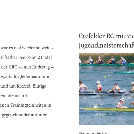
Crefelder RC mit vi
Jugendmeisterschaft
war es mal wieder so weit –
Elfrather See. Zum 21. Mal
e der CRC seinen Rudertag –
regatta für Jedermann und
 und um Krefeld. Blutige
en, die nach 4
enen Trainingseinheiten in
a gegeneinander antraten.
Siegerpodest zu…